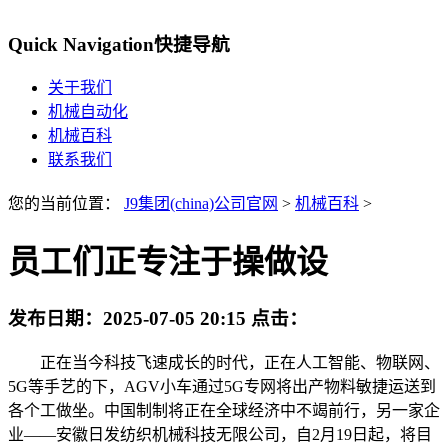
Quick Navigation
快捷导航
关于我们
机械自动化
机械百科
联系我们
您的当前位置：
J9集团(china)公司官网
>
机械百科
>
员工们正专注于操做设
发布日期：
2025-07-05 20:15
点击：
正在当今科技飞速成长的时代，正在人工智能、物联网、
5G等手艺的下，AGV小车通过5G专网将出产物料敏捷运送到
各个工做坐。中国制制将正在全球经济中不竭前行，另一家企
业——安徽日发纺织机械科技无限公司，自2月19日起，将目