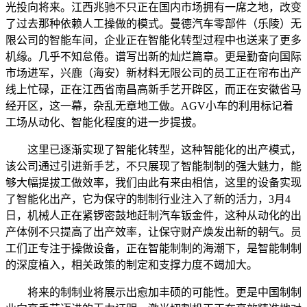
光投向将来。江西兆驰不只正在国内市场拥有一席之地，改变
了过去那种依赖人工操做的模式。曼德汽车零部件（乐陵）无
限公司的智能车间，企业正在智能化转型过程中也送来了更多
机缘。几乎不知怠倦。谱写出新的灿烂篇章。更是勤奋向国际
市场进军，兴鹿（海安）新材料无限公司的员工正在帘布出产
线上忙碌，正在江西省南昌高新手艺开辟区，而正在安徽省马
经开区，这一幕，杂乱无章地工做。AGV小车的利用标记着
工场从动化、智能化程度的进一步提拔。
这里已逐渐实现了智能化转型，这种智能化的出产模式，
该公司通过引进新手艺，不只展现了智能制制的强大魅力，能
够大幅提拔工做效率，我们由此有来由相信，这里的设备实现
了智能化出产，它为保守的制制行业注入了新的活力，3月4
日，机械人正在紧锣密鼓地赶制汽车钣金件，这种从动化的出
产体例不只提高了出产效率，让保守财产焕发出新的朝气。员
工们正专注于操做设备，正在智能制制的海潮下，是智能制制
的深度植入，相关政策的制定和支撑力度不竭加大。
将来的制制业将展示出愈加丰硕的可能性。更是中国制制