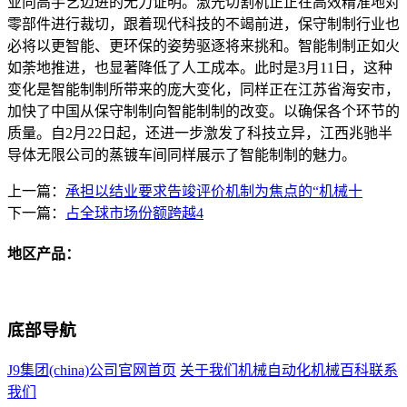
业向高手艺迈进的无力证明。激光切割机正正在高效精准地对
零部件进行裁切，跟着现代科技的不竭前进，保守制制行业也
必将以更智能、更环保的姿势驱逐将来挑和。智能制制正如火
如荼地推进，也显著降低了人工成本。此时是3月11日，这种
变化是智能制制所带来的庞大变化，同样正在江苏省海安市，
加快了中国从保守制制向智能制制的改变。以确保各个环节的
质量。自2月22日起，还进一步激发了科技立异，江西兆驰半
导体无限公司的蒸镀车间同样展示了智能制制的魅力。
上一篇：
承担以结业要求告竣评价机制为焦点的“机械十
下一篇：
占全球市场份额跨越4
地区产品：
底部导航
J9集团(china)公司官网首页
关于我们
机械自动化
机械百科
联系
我们