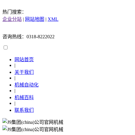
热门搜索：
企业分站
|
网站地图
|
XML
咨询热线：0318-8222022
网站首页
|
关于我们
|
机械自动化
|
机械百科
|
联系我们