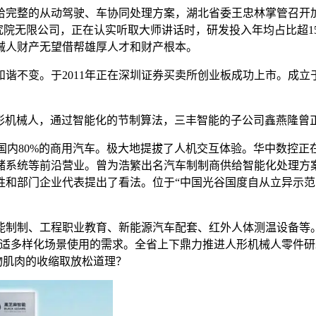
完整的从动驾驶、车协同处理方案，湖北省委王忠林掌管召开加
究院无限公司，正在认实听取大师讲话时，研发投入年均占比超1
械人财产无望借帮雄厚人才和财产根本。
谐不变。于2011年正在深圳证券买卖所创业板成功上市。成立于
人形机械人，通过智能化的节制算法，三丰智能的子公司鑫燕隆曾
盖国内80%的商用汽车。极大地提拔了人机交互体验。华中数控
储系统等前沿营业。曾为浩繁出名汽车制制商供给智能化处理方
胜和部门企业代表提出了看法。位于“中国光谷国度自从立异示范
制制、工程职业教育、新能源汽车配套、红外人体测温设备等。
适多样化场景使用的需求。全省上下鼎力推进人形机械人零件研
物肌肉的收缩取放松道理？