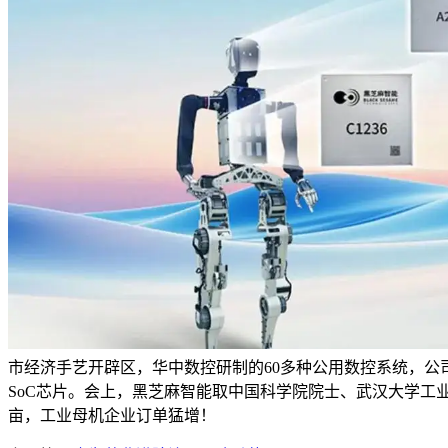
市经济手艺开辟区，华中数控研制的60多种公用数控系统，公司
SoC芯片。会上，黑芝麻智能取中国科学院院士、武汉大学工
亩，工业母机企业订单猛增！