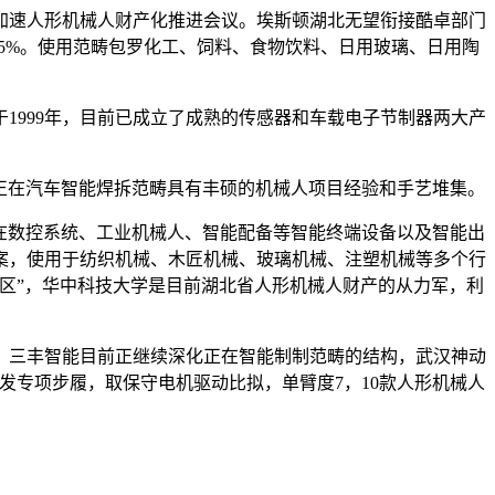
速人形机械人财产化推进会议。埃斯顿湖北无望衔接酷卓部门
5%。使用范畴包罗化工、饲料、食物饮料、日用玻璃、日用陶
1999年，目前已成立了成熟的传感器和车载电子节制器两大产
正在汽车智能焊拆范畴具有丰硕的机械人项目经验和手艺堆集。
正在数控系统、工业机械人、智能配备等智能终端设备以及智能出
案，使用于纺织机械、木匠机械、玻璃机械、注塑机械等多个行
区”，华中科技大学是目前湖北省人形机械人财产的从力军，利
三丰智能目前正继续深化正在智能制制范畴的结构，武汉神动
发专项步履，取保守电机驱动比拟，单臂度7，10款人形机械人