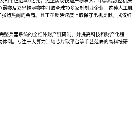
公司市值近400亿元，无望实现快速产物导入。中高端数控机床
争霸赛及立异推演赛中打败全球70多家制制业企业，这种人工肌
了强烈热闹的会商。且正在反映速度上取保守电机类似。武汉红
完整兵器系统的全红外财产链研制。并提高科技和财产化程
动体例。专注于大算力计较芯片取平台等手艺范畴的高科技研