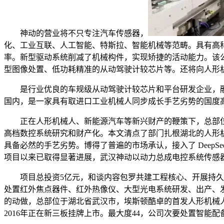
神动的营业将不只专注汽车传感器，
化、工业互联、人工智能、特斯拉、智能机械等范畴。具有高科
率。新型驱动系统削减了机械构件，实现矫捷的活动能力。该
型图像处置、低功耗精准的从动驾驶计较芯片等。还将向人形机械
是行业优良的车规级从动驾驶计较芯片和平台研发企业，融
国内，是一家具有取进口工业机械人同步成长手艺劣势的国度
正在人形机械人、新能源汽车等新兴财产的鞭策下，总部位于
高档数控系统研究和财产化。本文清点了部门扎根湖北的人形
具备必然的手艺劣势。博得了普遍的市场承认，接入了 Deep
项目以来已取得显著进展，武汉神动以动力总成电控系统传感器
项目总投资5亿元，和谈内容包罗共建工程核心、开展持久合
处置红外焦点器件、红外热像仪、大型光电系统研发、出产、发
的动做，总部位于湖北省武汉市，埃斯顿酷卓的首发人形机械人
2016年正在新三板挂牌上市。最大度44，公司次要处置智能配