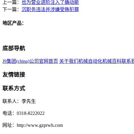
上一篇：
也为营业进阶注入了确动能
下一篇：
沉职务违法并涉嫌受贿犯罪
地区产品：
底部导航
J9集团(china)公司官网首页
关于我们
机械自动化
机械百科
联系
友情链接
联系方式
联系人：李先生
电话：0318-8222022
网址：http://www.gzprwh.com